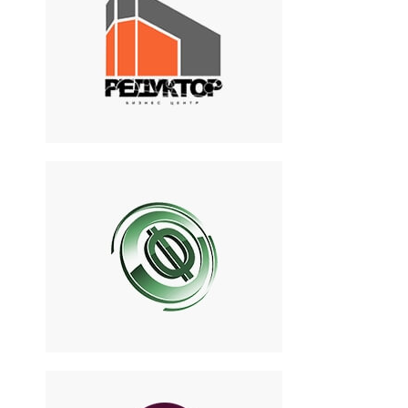
Редуктор
Бизнес-центр класса В+ в
Санкт-Петербурге
«Формула»
Внедрение и поставки
гибкой упаковки и
оборудования