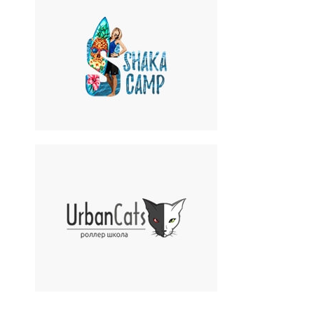
Shaka Camp
Surfing-лагерь на Бали и
Филиппинах
UrbanCats
Роллер школа в Санкт-
Петербурге и в г. Пушкин