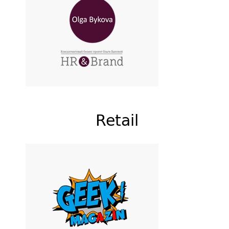
Olga Bykova
Консалтинговое бутик-
агентство Ольги Быковой
Retail
Geek Magazin
Интернет-магазин вещей по
аниме, фильмам, сериалам и
играм