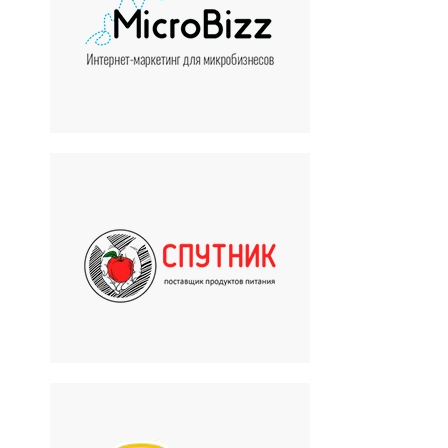
Продвижение малого
бизнеса
«СПУТНИК»
Поставщик продуктов
питания
БиКат-metall