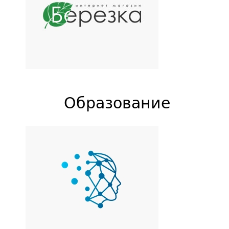
Березка
Интернет-магазин
купальников Victoria's Secret
Образование
MEDERi
Школа косметологии