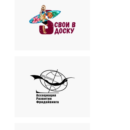
Свои в доску
Обучение сёрфингу на
искусственной волне
Savina`s Group
Ассоциация развития
фридайвинга в Санкт-
Петербурге