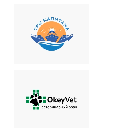
Три капитана
Аренда катера от
собственника
OkeyVet
Вызов ветеринара на дом