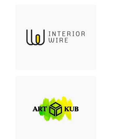
Interior Electric
Ретро проводка от
производителя
ArtKub_Dekor
Дизайнерские арт-панели из
эпоксидной смолы