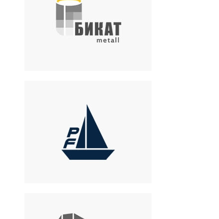
завод по проектированию и
производству
металлоконструкций и
металлоизделий
Петрофлот
Судовладелец,
международный
логистический оператор