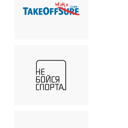
Take Off Wake Club
Вейк парк
«Небойсяспорта»
Футбольный клуб