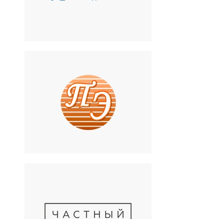
оборудование
Первый Элемент
Медицинский центр
стоматологии и
оториноларингологии
Частный клуб