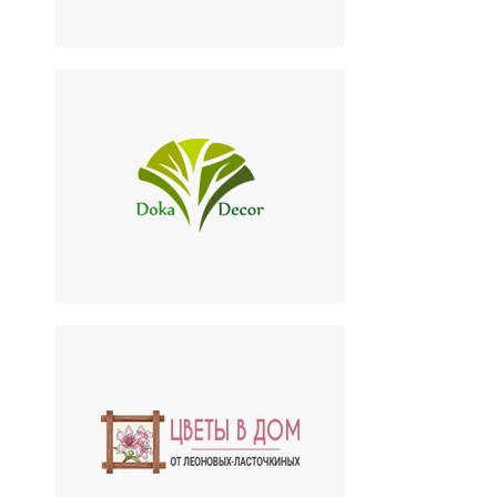
Doka Décor
Студия ландшафтного
дизайна
Цветы в дом от
Леоновых-Ласточкиных
Интернет-магазин цветов