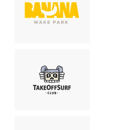
Banana Wake Park
Вейкбординг
Take off Surf Club
Кайт школа