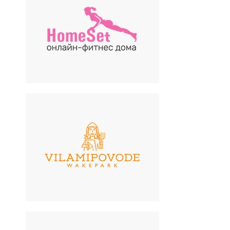
HomeSet
Фитнес-студия
Vilamipovode
Вейк-парк