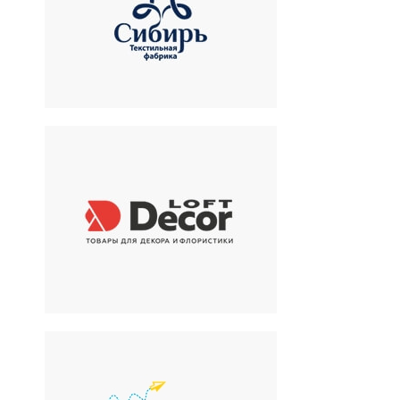
Текстильная фабрика
LOFT DECOR
Товары для декора и
флористики
MicroBizz