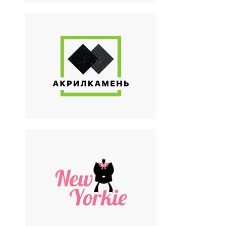
Акрил Камень
Производство изделий из
искусственного камня
New Yorkie
Мастер по грумингу