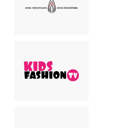
Anna Mikhailova
Дизайнерские шляпки
KIDS FASHION TV
Медиа ресурс о модной и
светской жизни