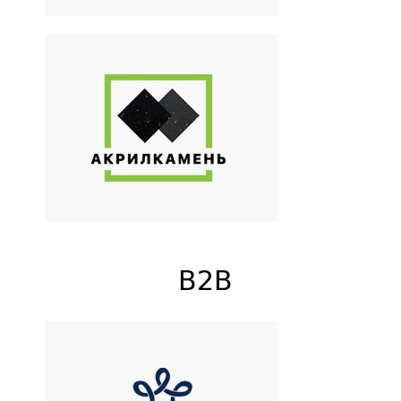
«АкрилКамень»
Резка и продажа листовых
материалов
B2B
Сибирь