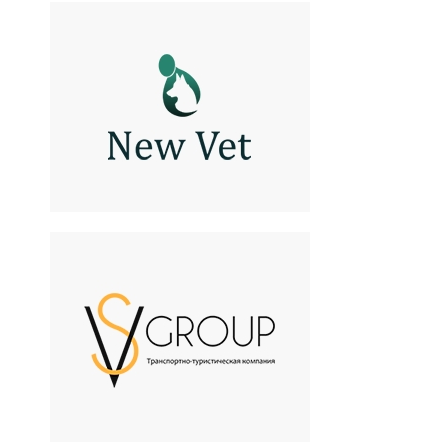
New Vet
Ветеринарная клиника
SV group
Прокат авто с водителем