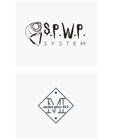
SPWP System
Производство лебедок для
вейкбординга
Mebel Piter 812
Производство корпусной
мебели